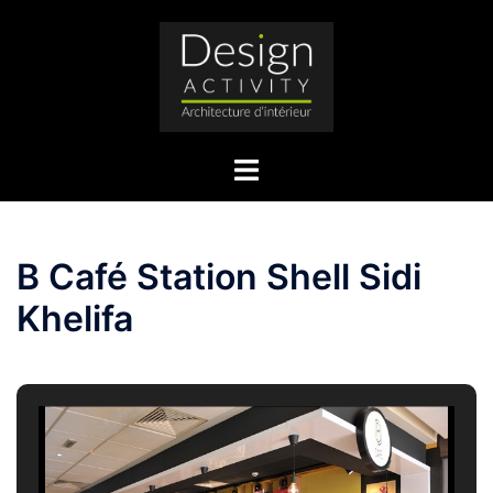
Aller
au
contenu
Ouvrir/fermer
le
menu
B Café Station Shell Sidi
Khelifa