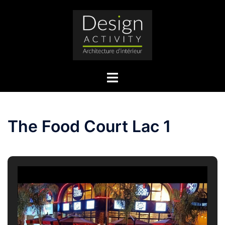
Aller
au
contenu
Ouvrir/fermer
le
menu
The Food Court Lac 1